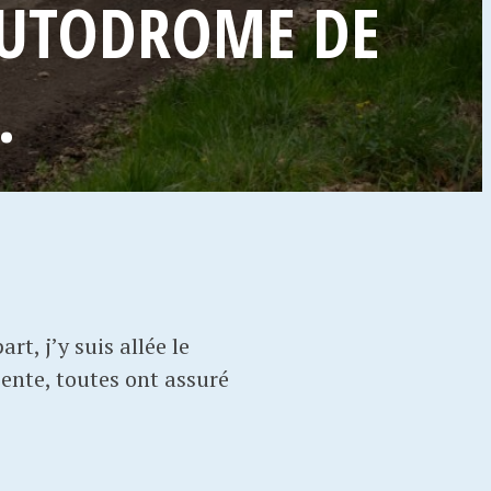
’AUTODROME DE
.
t, j’y suis allée le
cente, toutes ont assuré